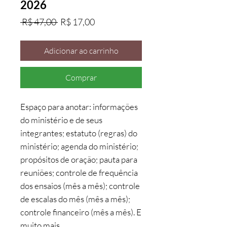
2026
Preço
Preço
 R$ 47,00 
R$ 17,00
normal
promocional
Adicionar ao carrinho
Comprar
Espaço para anotar: informações
do ministério e de seus
integrantes; estatuto (regras) do
ministério; agenda do ministério;
propósitos de oração; pauta para
reuniões; controle de frequência
dos ensaios (mês a mês); controle
de escalas do mês (mês a mês);
controle financeiro (mês a mês). E
muito mais…