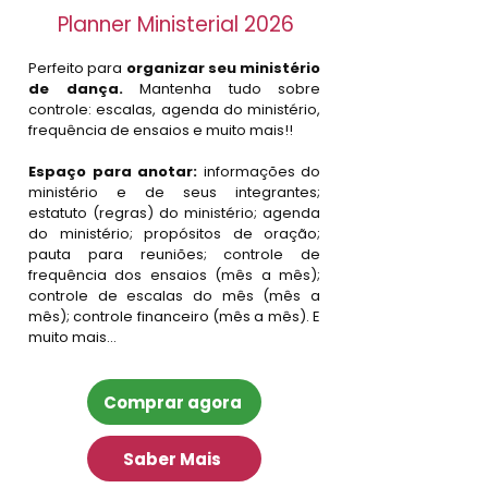
Planner Ministerial 2026
Perfeito para
organizar seu ministério
de dança.
Mantenha tudo sobre
controle: escalas, agenda do ministério,
frequência de ensaios e muito mais!!
Espaço para anotar:
informações do
ministério e de seus integrantes;
e
statuto (regras) do ministério; a
genda
do ministério; p
ropósitos de oração;
p
auta para reuniões; c
ontrole de
frequência dos ensaios (mês a mês);
c
ontrole de escalas do mês (mês a
mês); c
ontrole financeiro (mês a mês).
E
muito mais…
Comprar agora
Saber Mais