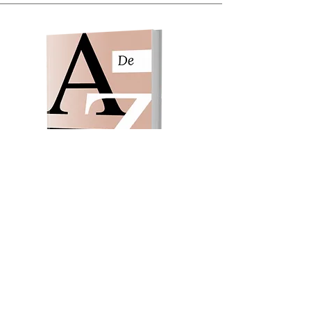
Evangelismo com Danças
Manual Completo para o seu
Ministério de Dança
. Com dicas de
organização e regras essenciais para o
grupo.